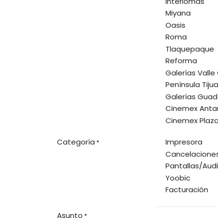
Interlomas
Miyana
Oasis
Roma
Tlaquepaque
Reforma
Galerías Valle
Península Tiju
Galerías Guad
Cinemex Anta
Cinemex Plaz
Categoría
Impresora
*
Cancelacione
Pantallas/Aud
Yoobic
Facturación
Asunto
*