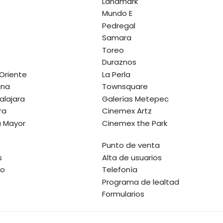
Landmark
Mundo E
Pedregal
Samara
Toreo
Duraznos
 Oriente
La Perla
ana
Townsquare
alajara
Galerías Metepec
ra
Cinemex Artz
a Mayor
Cinemex the Park
Punto de venta
s
Alta de usuarios
io
Telefonía
Programa de lealtad
Formularios